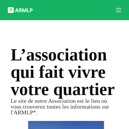
P
a
s
s
e
r
a
u
c
L’association
o
n
t
qui fait vivre
e
n
u
votre quartier
Le site de notre Association est le lieu où
vous trouverez toutes les informations sur
l'ARMLP*.